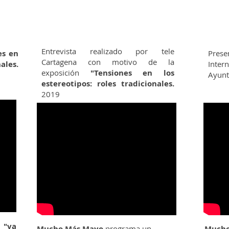
Entrevista realizado por tele
es en
Prese
Cartagena con motivo de la
nales.
Intern
exposición
"Tensiones en los
Ayunt
estereotipos: roles tradicionales.
2019
a
"va
Mucho Más Mayo
programa un
Mucho