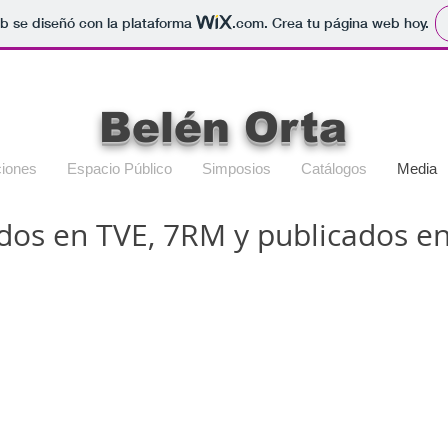
b se diseñó con la plataforma
.com
. Crea tu página web hoy.
Belén Orta
iones
Espacio Público
Simposios
Catálogos
Media
idos en TVE, 7RM y publicados e