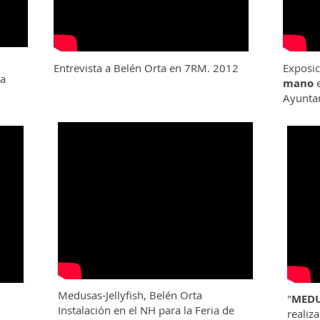
Entrevista a Belén Orta en 7RM. 2012
Exposic
la
mano
Ayunta
Medusas-Jellyfish, Belén Orta
"
MED
Instalación en el NH para la Feria de
realiz