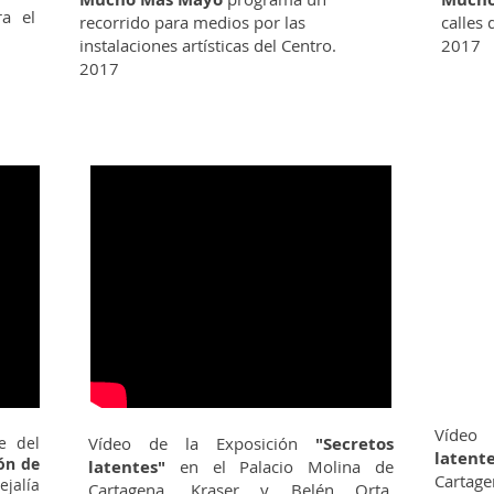
ra el
recorrido para medios por las
calles
instalaciones artísticas del Centro.
2017
2017
Vídeo
e del
Vídeo de la Exposición
"Secretos
latent
ón de
latentes"
en el Palacio Molina de
Cartage
ejalía
Cartagena. Kraser y Belén Orta.