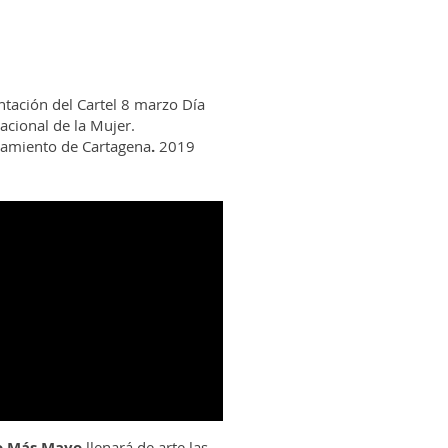
ntación del Cartel 8 marzo Día
acional de la Mujer.
amiento de Cartagena
.
2019
 Más Mayo
llenará de arte las