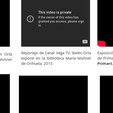
Reportaje de
Canal Vega TV.
Belén Orta
Exposici
én Orta
expone en la biblioteca María Moliner
de Prima
Moliner
de Orihuela. 2015
Primart